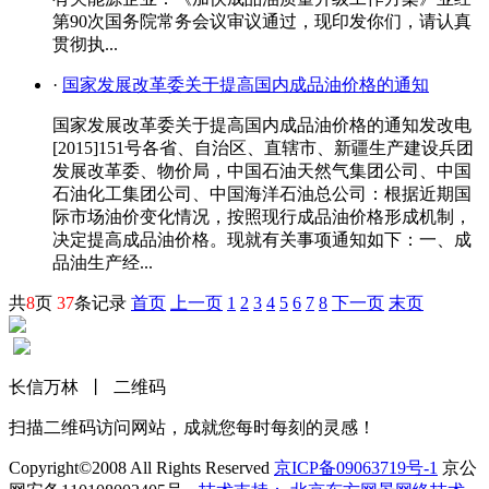
第90次国务院常务会议审议通过，现印发你们，请认真
贯彻执...
·
国家发展改革委关于提高国内成品油价格的通知
国家发展改革委关于提高国内成品油价格的通知发改电
[2015]151号各省、自治区、直辖市、新疆生产建设兵团
发展改革委、物价局，中国石油天然气集团公司、中国
石油化工集团公司、中国海洋石油总公司：根据近期国
际市场油价变化情况，按照现行成品油价格形成机制，
决定提高成品油价格。现就有关事项通知如下：一、成
品油生产经...
共
8
页
37
条记录
首页
上一页
1
2
3
4
5
6
7
8
下一页
末页
长信万林 丨 二维码
扫描二维码访问网站，成就您每时每刻的灵感！
Copyright©2008 All Rights Reserved
京ICP备09063719号-1
京公